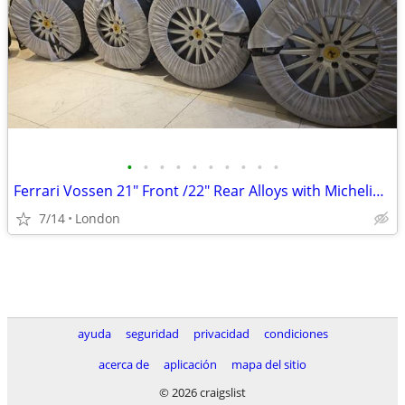
•
•
•
•
•
•
•
•
•
•
Ferrari Vossen 21" Front /22" Rear Alloys with Michelin Pilot Sport 4
7/14
London
ayuda
seguridad
privacidad
condiciones
acerca de
aplicación
mapa del sitio
© 2026 craigslist