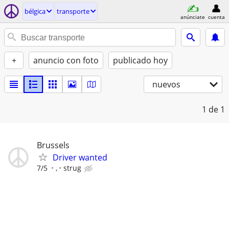
bélgica
transporte
anúnciate
cuenta
+
anuncio con foto
publicado hoy
nuevos
1
de 1
Brussels
Driver wanted
7/5
,
strug