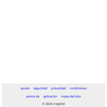
ayuda
seguridad
privacidad
condiciones
acerca de
aplicación
mapa del sitio
© 2026 craigslist