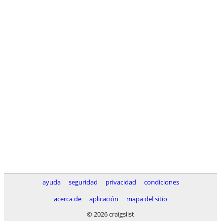
ayuda
seguridad
privacidad
condiciones
acerca de
aplicación
mapa del sitio
© 2026 craigslist