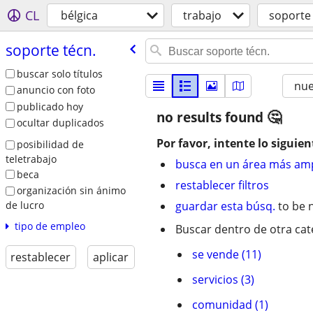
CL
bélgica
trabajo
soporte 
soporte técn.
buscar solo títulos
nu
anuncio con foto
publicado hoy
no results found
ocultar duplicados
Por favor, intente lo siguien
posibilidad de
teletrabajo
busca en un área más amp
beca
restablecer filtros
organización sin ánimo
de lucro
guardar esta búsq.
to be n
tipo de empleo
Buscar dentro de otra cat
se vende (11)
restablecer
aplicar
servicios (3)
comunidad (1)