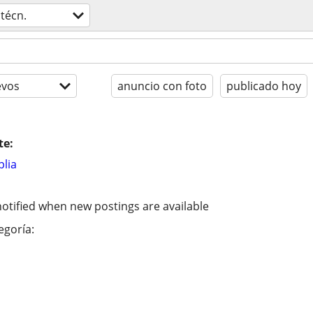
técn.
evos
anuncio con foto
publicado hoy
te:
lia
otified when new postings are available
egoría: