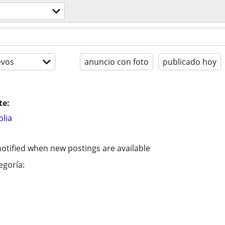
evos
anuncio con foto
publicado hoy
te:
lia
otified when new postings are available
egoría: