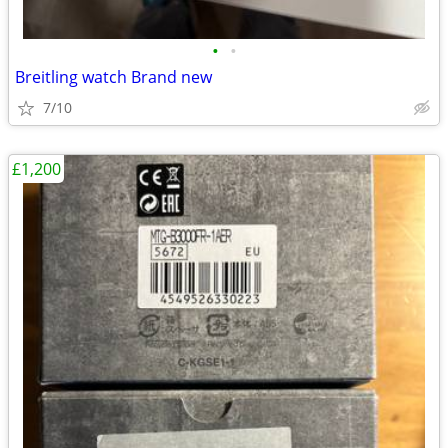
•
•
Breitling watch Brand new
7/10
£1,200