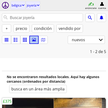
bélgica
joyería
anúnciate
cuenta
+
precio
condición
vendido por
nuevos
1 - 2
de 5
No se encontraron resultados locales. Aquí hay algunos
cercanos (ordenados por distancia)
busca en un área más amplia
£375