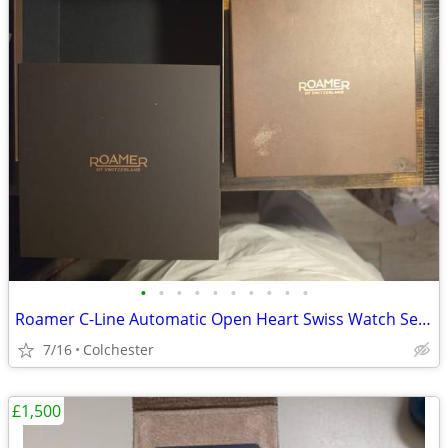
•
•
•
•
•
•
•
•
•
•
Roamer C-Line Automatic Open Heart Swiss Watch Set - Like New, Worn On
7/16
Colchester
£1,500