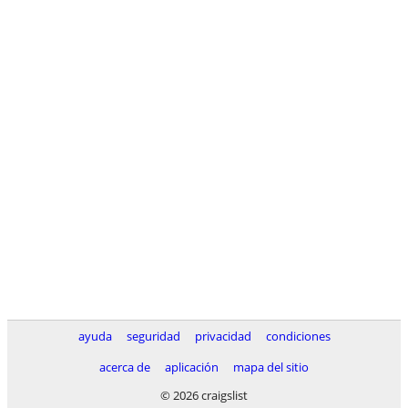
ayuda
seguridad
privacidad
condiciones
acerca de
aplicación
mapa del sitio
© 2026 craigslist