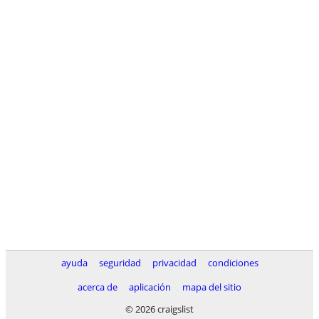
ayuda
seguridad
privacidad
condiciones
acerca de
aplicación
mapa del sitio
© 2026 craigslist