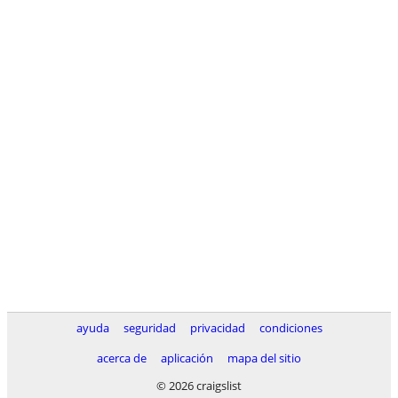
ayuda
seguridad
privacidad
condiciones
acerca de
aplicación
mapa del sitio
© 2026 craigslist