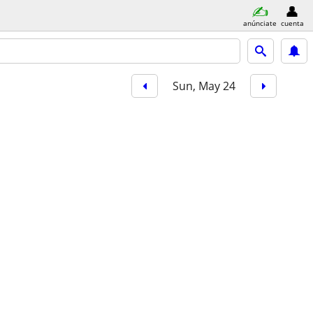
anúnciate
cuenta
Sun, May 24