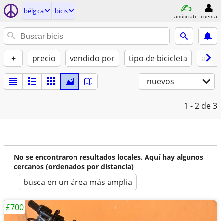
bélgica
bicis
anúnciate
cuenta
+
precio
vendido por
tipo de bicicleta
asist
nuevos
1 - 2
de 3
No se encontraron resultados locales. Aquí hay algunos
cercanos (ordenados por distancia)
busca en un área más amplia
£700