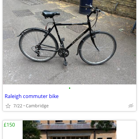
•
Raleigh commuter bike
7/22
Cambridge
£150