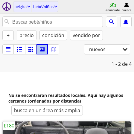
bélgica
bebé/niños
anúnciate
cuenta
+
precio
condición
vendido por
nuevos
1 - 2
de 4
No se encontraron resultados locales. Aquí hay algunos
cercanos (ordenados por distancia)
busca en un área más amplia
£180