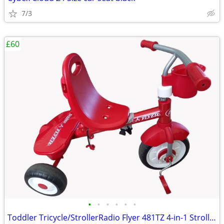
7/3
£60
•
•
•
•
•
•
Toddler Tricycle/StrollerRadio Flyer 481TZ 4-in-1 Stroll 'N Trike, Red