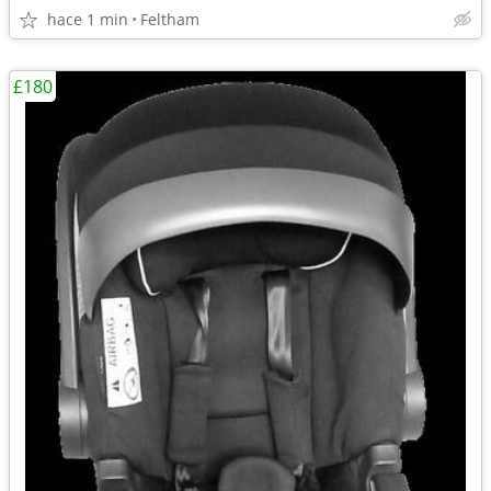
hace 1 min
Feltham
£180