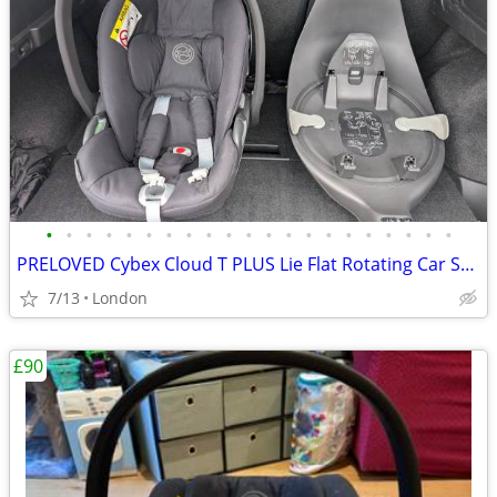
•
•
•
•
•
•
•
•
•
•
•
•
•
•
•
•
•
•
•
•
•
PRELOVED Cybex Cloud T PLUS Lie Flat Rotating Car Seat – Black
7/13
London
£90