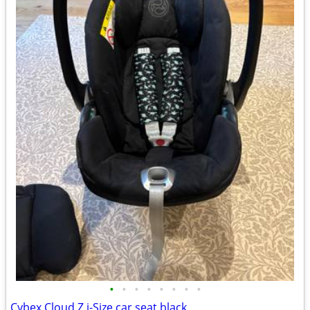
•
•
•
•
•
•
•
•
Cybex Cloud Z i-Size car seat black