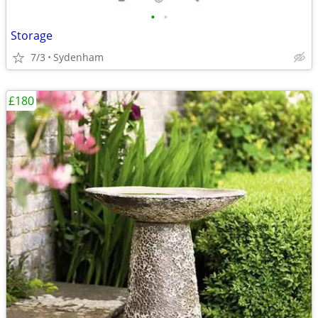
•
•
Storage
7/3
Sydenham
£180