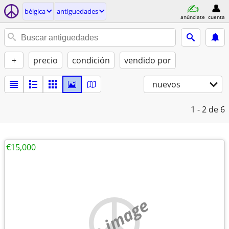
bélgica
antiguedades
anúnciate
cuenta
+
precio
condición
vendido por
nuevos
1 - 2
de 6
€15,000
no image